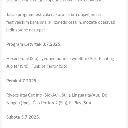
zajednički imenitelj eksperimentiranje i kreativnost.
Tačan program festivala uskoro će biti objavljen na
festivalskim kanalima, ali između ostalih, možete očekivati ​​
jedinstvene nastupe:
Program Četvrtak 3.7.2025.
Hexenbrutal (Slo) , yvonnemoriel::sweetlife (Au), Planting
Jupiter (Srb) , Funk of Terror (Slo)
Petak 4.7.2025.
Rivocs (Ita) Cut trio (Slo/Au) , Sulla LIngua (Ita/Au), Bo
Ningen (Jpn), Čao Portorož (Slo), E-Play (Srb)
Subota 5.7.2025.