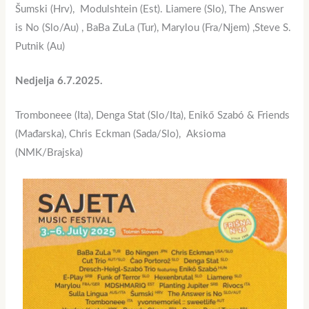
Šumski (Hrv), Modulshtein (Est). Liamere (Slo), The Answer
is No (Slo/Au) , BaBa ZuLa (Tur), Marylou (Fra/Njem) ,Steve S.
Putnik (Au)
Nedjelja 6.7.2025.
Tromboneee (Ita), Denga Stat (Slo/Ita), Enikő Szabó & Friends
(Mađarska), Chris Eckman (Sada/Slo), Aksioma
(NMK/Brajska)