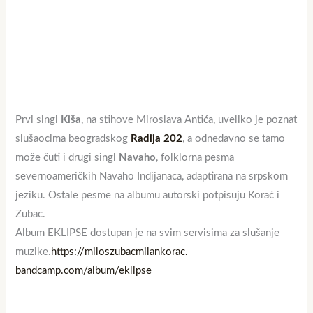
Prvi singl
Kiša
, na stihove Miroslava Antića, uveliko je poznat
slušaocima beogradskog
Radija 202
, a odnedavno se tamo
može čuti i drugi singl
Navaho
, folklorna pesma
severnoameričkih Navaho Indijanaca, adaptirana na srpskom
jeziku. Ostale pesme na albumu autorski potpisuju Korać i
Zubac.
Album EKLIPSE dostupan je na svim servisima za slušanje
muzike.
https://miloszubacmilankorac.
bandcamp.com/album/eklipse