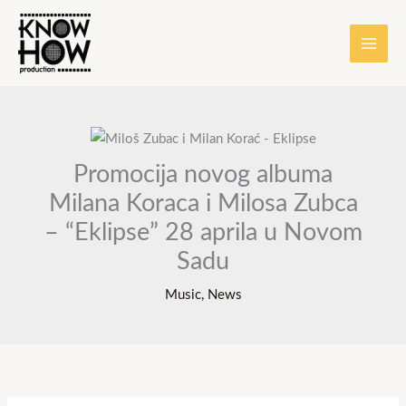
Skip
content
to
content
Promocija novog albuma
Milana Koraca i Milosa Zubca
– “Eklipse” 28 aprila u Novom
Sadu
Music
,
News