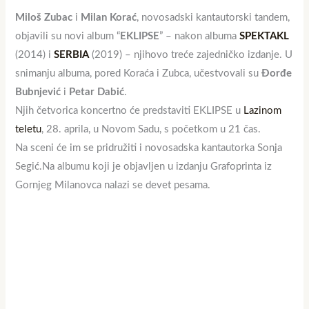
Miloš Zubac
i
Milan Korać
, novosadski kantautorski tandem,
objavili su novi album “
EKLIPSE
” – nakon albuma
SPEKTAKL
(2014) i
SERBIA
(2019) – njihovo treće zajedničko izdanje. U
snimanju albuma, pored Koraća i Zubca, učestvovali su
Đorđe
Bubnjević
i
Petar Dabić
.
Njih četvorica koncertno će predstaviti EKLIPSE u
Lazinom
teletu
, 28. aprila, u Novom Sadu, s početkom u 21 čas.
Na sceni će im se pridružiti i novosadska kantautorka Sonja
Segić.Na albumu koji je objavljen u izdanju Grafoprinta iz
Gornjeg Milanovca nalazi se devet pesama.