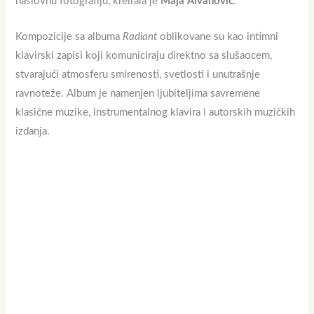
naslovnu fotografiju, kreirala je
Maja Alvanović
.
Kompozicije sa albuma
Radiant
oblikovane su kao intimni
klavirski zapisi koji komuniciraju direktno sa slušaocem,
stvarajući atmosferu smirenosti, svetlosti i unutrašnje
ravnoteže. Album je namenjen ljubiteljima savremene
klasične muzike, instrumentalnog klavira i autorskih muzičkih
izdanja.