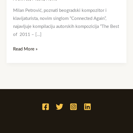
Milan Petrović, poznati beogradski kompozitor i
klavijaturista, novim singlom “Connected Again”,
najavljuje kompilaciju autorskih kompozicija “The Best
of 2011 – […]
Read More »