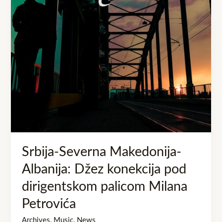
konekcija
pod
dirigentskom
palicom
Milana
Petrovića
Srbija-Severna Makedonija-
Albanija: Džez konekcija pod
dirigentskom palicom Milana
Petrovića
Archives
,
Music
,
News