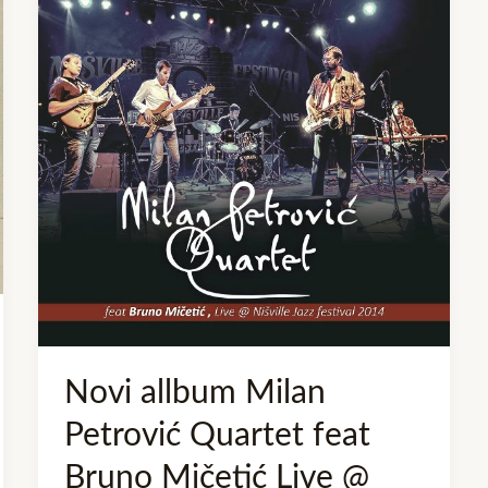
Milan
Petrović
Quartet
feat
Bruno
Mičetić
Live
@
Nišville
Jazz
Festival
2014
Novi allbum Milan
Petrović Quartet feat
Bruno Mičetić Live @