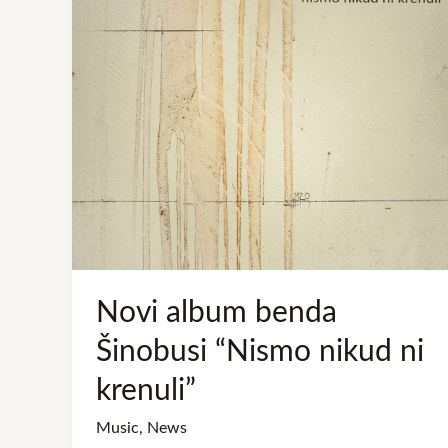
benda
Šinobusi
“Nismo
nikud
ni
krenuli”
Novi album benda
Šinobusi “Nismo nikud ni
krenuli”
Music
,
News