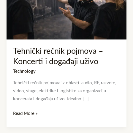
i
događaji
uživo
Tehnički rečnik pojmova –
Koncerti i događaji uživo
Technology
Tehnički rečnik pojmova iz oblasti audio, RF, rasvete,
video, stage, elektrike i logistike za organizaciju
koncerata i događaja uživo. Idealno […]
Read More »