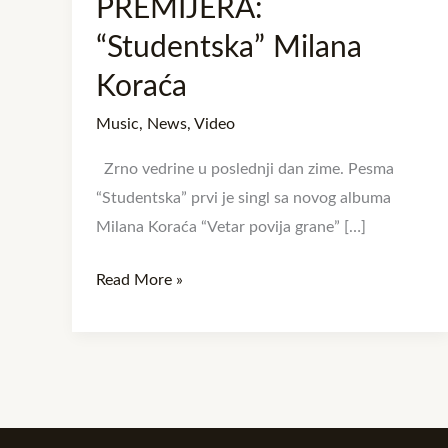
PREMIJERA:
Milana
Koraća
“Studentska” Milana
Koraća
Music
,
News
,
Video
Zrno vedrine u poslednji dan zime. Pesma
“Studentska” prvi je singl sa novog albuma
Milana Koraća “Vetar povija grane” […]
Read More »