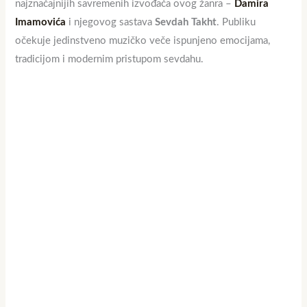
najznačajnijih savremenih izvođača ovog žanra –
Damira
Imamovića
i njegovog sastava
Sevdah Takht
. Publiku
očekuje jedinstveno muzičko veče ispunjeno emocijama,
tradicijom i modernim pristupom sevdahu.