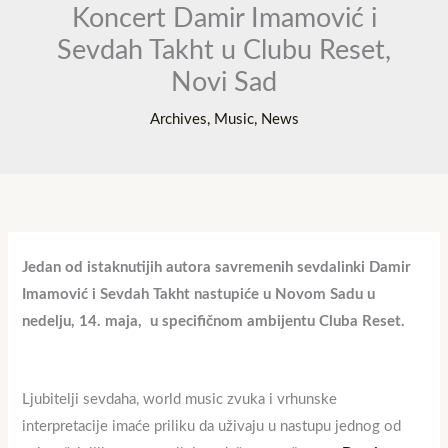
Koncert Damir Imamović i
Sevdah Takht u Clubu Reset,
Novi Sad
Archives
,
Music
,
News
Jedan od istaknutijih autora savremenih sevdalinki Damir
Imamović i Sevdah Takht nastupiće u Novom Sadu u
nedelju, 14. maja,
u specifičnom ambijentu Cluba Reset.
Ljubitelji sevdaha, world music zvuka i vrhunske
interpretacije imaće priliku da uživaju u nastupu jednog od