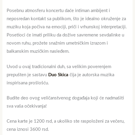
Posebnu atmosferu koncertu daće intiman ambijent i
neposredan kontakt sa publikom, što je idealno okruženje za
muziku koja počiva na emociji, priči i vrhunskoj interpretaciji.
Posetioci će imati priliku da dožive savremene sevdalinke u
novom ruhu, prožete snažnim umetničkim izrazom i
balkanskim muzičkim nasleđem.
Uvod u ovaj tradicionalni duh, sa velikim poverenjem
prepušten je sastavu
Duo Skica
čija je autorska muzika
inspirisana prošlošću.
Budite deo ovog veličanstvenog događaja koji će nadmašiti
sva vaša očekivanja!
Cena karte je 1200 rsd, a ukoliko ste raspoloženi za večeru,
cena iznosi 3600 rsd.