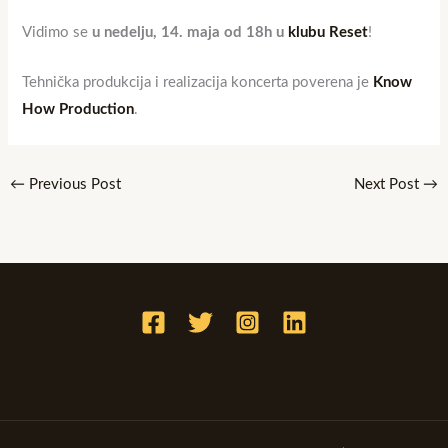
Vidimo se
u nedelju, 14. maja od 18h u
klubu Reset
!
Tehnička produkcija i realizacija koncerta poverena je
Know
How Production
.
←
Previous Post
Next Post
→