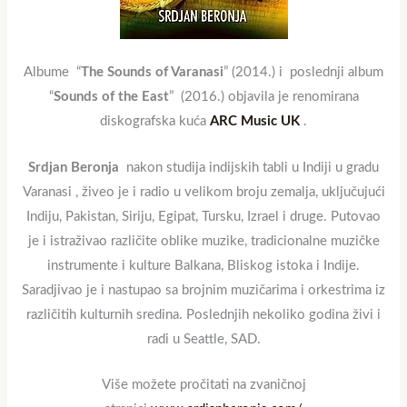
Albume “
The Sounds of Varanasi
” (2014.) i poslednji album
“
Sounds of the East
” (2016.) objavila je renomirana
diskografska kuća
A
RC Music UK
.
Srdjan Beronja
nakon studija indijskih tabli u Indiji u gradu
Varanasi , živeo je i radio u velikom broju zemalja, uključujući
Indiju, Pakistan, Siriju, Egipat, Tursku, Izrael i druge. Putovao
je i istraživao različite oblike muzike, tradicionalne muzičke
instrumente i kulture Balkana, Bliskog istoka i Indije.
Saradjivao je i nastupao sa brojnim muzičarima i orkestrima iz
različitih kulturnih sredina. Poslednjih nekoliko godina živi i
radi u Seattle, SAD.
Više možete pročitati na zvaničnoj