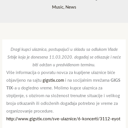
Music
,
News
Dragi kupci ulaznica, postupajući u skladu sa odlukom Vlade
Srbije koja je donesena 11.03.2020. događaj se otkazuje i neće
biti održan u predviđenom terminu.
Više informacija o povratu novca za kupljene ulaznice biće
objavljeno na sajtu
gigstix.com
i na socijalnim mrežama
GIGS
TIX
-a u dogledno vreme. Molimo kupce ulaznica za
strpljenje, s obzirom na složenost trenutne situacije i velikog
broja otkazanih ili odloženih događaja potrebno je vreme za
organizovanje procedure.
http://www.gigstix.com/sve-ulaznice/6-koncerti/3112-eyot