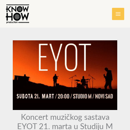
Skip
content
to
content
Koncert muzičkog sastava
EYOT 21. marta u Studiju M