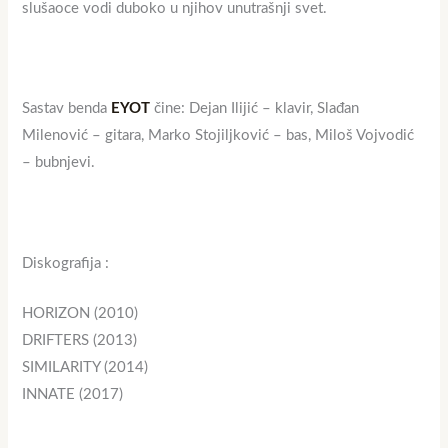
slušaoce vodi duboko u njihov unutrašnji svet.
Sastav benda
EYOT
čine: Dejan Ilijić – klavir, Slađan
Milenović – gitara, Marko Stojiljković – bas, Miloš Vojvodić
– bubnjevi.
Diskografija :
HORIZON (2010)
DRIFTERS (2013)
SIMILARITY (2014)
INNATE (2017)