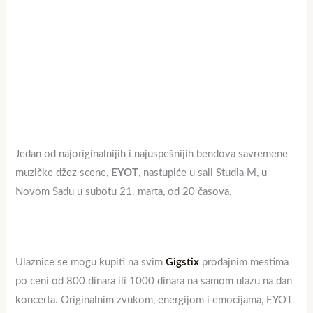
Jedan od najoriginalnijih i najuspešnijih bendova savremene
muzičke džez scene,
EYOT
, nastupiće u sali Studia M, u
Novom Sadu u subotu 21. marta, od 20 časova.
Ulaznice se mogu kupiti na svim
Gigstix
prodajnim mestima
po ceni od 800 dinara ili 1000 dinara na samom ulazu na dan
koncerta. Originalnim zvukom, energijom i emocijama, EYOT