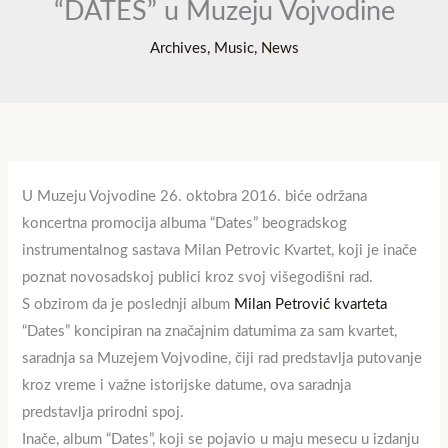
“DATES” u Muzeju Vojvodine
Archives
,
Music
,
News
U Muzeju Vojvodine 26. oktobra 2016. biće održana
koncertna promocija albuma “Dates” beogradskog
instrumentalnog sastava Milan Petrovic Kvartet, koji je inače
poznat novosadskoj publici kroz svoj višegodišni rad.
S obzirom da je poslednji album
Milan Petrović kvarteta
“Dates” koncipiran na značajnim datumima za sam kvartet,
saradnja sa Muzejem Vojvodine, čiji rad predstavlja putovanje
kroz vreme i važne istorijske datume, ova saradnja
predstavlja prirodni spoj.
Inače, album “Dates”, koji se pojavio u maju mesecu u izdanju