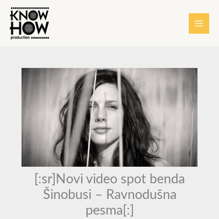
Skip
content
to
content
[:sr]Novi video spot benda
Šinobusi – Ravnodušna
pesma[:]