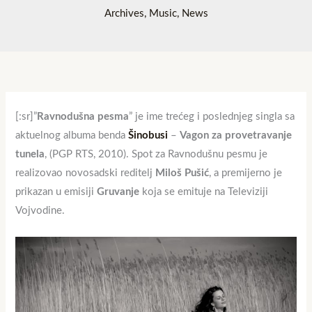
Archives
,
Music
,
News
[:sr]”
Ravnodušna pesma
” je ime trećeg i poslednjeg singla sa
aktuelnog albuma benda
Šinobusi
–
Vagon za provetravanje
tunela
, (PGP RTS, 2010). Spot za Ravnodušnu pesmu je
realizovao novosadski reditelj
Miloš Pušić
, a premijerno je
prikazan u emisiji
Gruvanje
koja se emituje na Televiziji
Vojvodine.