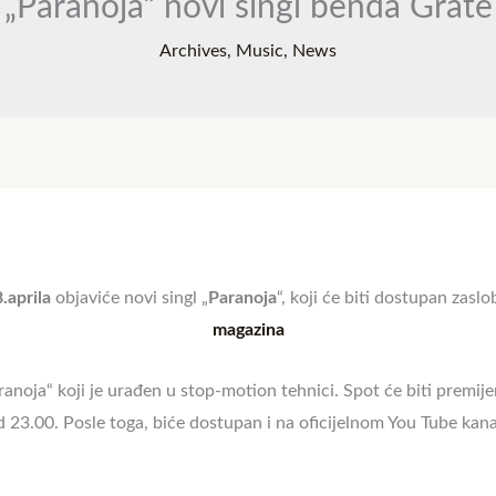
„Paranoja“ novi singl benda Grate
Archives
,
Music
,
News
.aprila
objaviće novi singl „
Paranoja
“, koji će biti dostupan zas
magazina
aranoja“ koji je urađen u stop-motion tehnici. Spot će biti premij
od 23.00. Posle toga, biće dostupan i na oficijelnom You Tube ka