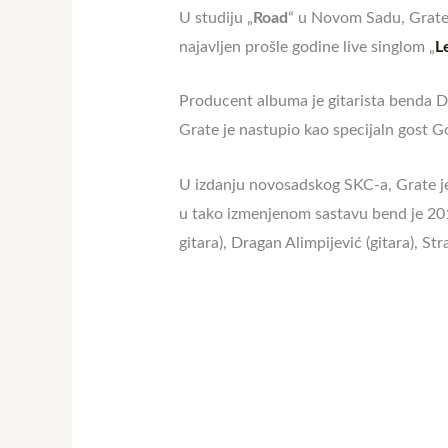
U studiju „
Road
“ u Novom Sadu,
Grat
najavljen prošle godine live singlom „
L
Producent albuma je gitarista benda D
Grate
je nastupio kao specijaln gost G
U izdanju novosadskog SKC-a,
Grate
j
u tako izmenjenom sastavu bend je 2
gitara), Dragan Alimpijević (gitara), St