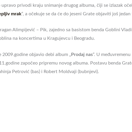
e
upravo privodi kraju snimanje drugog albuma, čiji se izlazak oč
epljiv mrak
“, a očekuje se da će do jeseni
Grate
objaviti još jedan 
ragan Alimpijević – Pik, zajedno sa basistom benda Goblini Vlad
oblina na koncertima u Kragujevcu i Beogradu.
e 2009.godine objavio debi album „
Prodaj nas
“. U međuvremenu 
011.godine započeo pripremu novog albuma. Postavu benda
Grat
rahinja Petrović (bas) i Robert Moldvaji (bubnjevi).