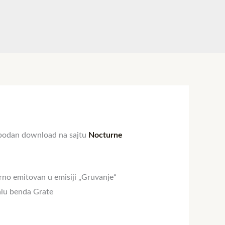
lobodan download na sajtu
Nocturne
erno emitovan u emisiji „Gruvanje“
nalu benda
Grate