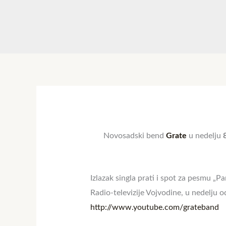
Novosadski bend
Grate
u nedelju
8
Izlazak singla prati i spot za pesmu „P
Radio-televizije Vojvodine, u nedelju 
http://www.youtube.com/
grateband