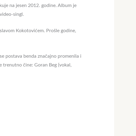
ekuje na jesen 2012. godine. Album je
video-singl.
islavom Kokotovićem. Prošle godine,
se postava benda značajno promenila i
e
trenutno čine: Goran Beg (vokal,