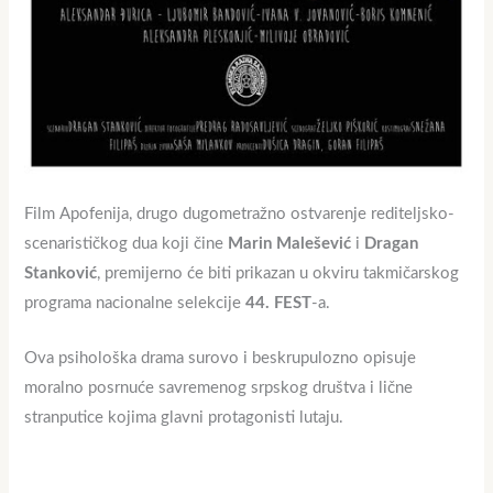
Film Apofenija, drugo dugometražno ostvarenje rediteljsko-
scenarističkog dua koji čine
Marin Malešević
i
Dragan
Stanković
, premijerno će biti prikazan u okviru takmičarskog
programa nacionalne selekcije
44. FEST
-a.
Ova psihološka drama surovo i beskrupulozno opisuje
moralno posrnuće savremenog srpskog društva i lične
stranputice kojima glavni protagonisti lutaju.