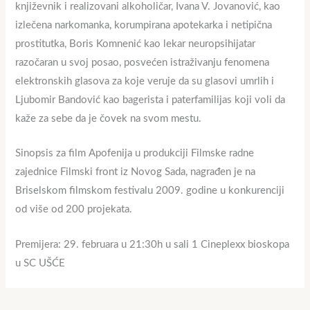
književnik i realizovani alkoholičar, Ivana V. Jovanović, kao
izlečena narkomanka, korumpirana apotekarka i netipična
prostitutka, Boris Komnenić kao lekar neuropsihijatar
razočaran u svoj posao, posvećen istraživanju fenomena
elektronskih glasova za koje veruje da su glasovi umrlih i
Ljubomir Bandović kao bagerista i paterfamilijas koji voli da
kaže za sebe da je čovek na svom mestu.
Sinopsis za film Apofenija u produkciji Filmske radne
zajednice Filmski front iz Novog Sada, nagrađen je na
Briselskom filmskom festivalu 2009. godine u konkurenciji
od više od 200 projekata.
Premijera: 29. februara u 21:30h u sali 1 Cineplexx bioskopa
u SC UŠĆE