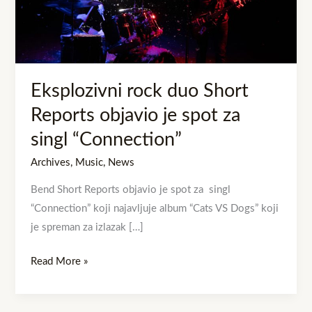
objavio
je
spot
za
singl
Eksplozivni rock duo Short
“Connection”
Reports objavio je spot za
singl “Connection”
Archives
,
Music
,
News
Bend Short Reports objavio je spot za singl
“Connection” koji najavljuje album “Cats VS Dogs” koji
je spreman za izlazak […]
Read More »