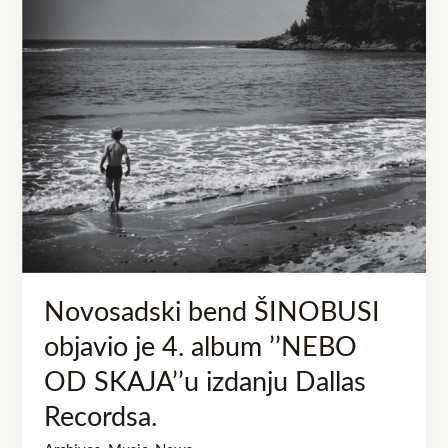
4.
album
’’NEBO
OD
SKAJA’’u
izdanju
Dallas
Recordsa.
Novosadski bend ŠINOBUSI
objavio je 4. album ’’NEBO
OD SKAJA’’u izdanju Dallas
Recordsa.