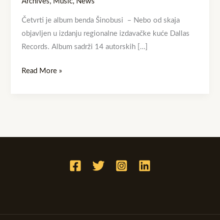
Archives
,
Music
,
News
Četvrti je album benda Šinobusi – Nebo od skaja
objavljen u izdanju regionalne izdavačke kuće Dallas
Records. Album sadrži 14 autorskih […]
Read More »