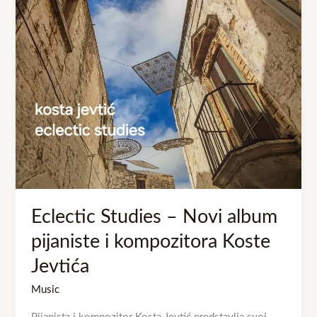
pijaniste
i
kompozitora
Koste
Jevtića
Eclectic Studies – Novi album
pijaniste i kompozitora Koste
Jevtića
Music