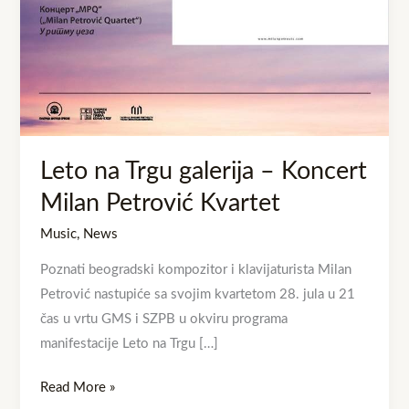
Koncert
Milan
Petrović
Kvartet
Leto na Trgu galerija – Koncert
Milan Petrović Kvartet
Music
,
News
Poznati beogradski kompozitor i klavijaturista Milan
Petrović nastupiće sa svojim kvartetom 28. jula u 21
čas u vrtu GMS i SZPB u okviru programa
manifestacije Leto na Trgu […]
Read More »