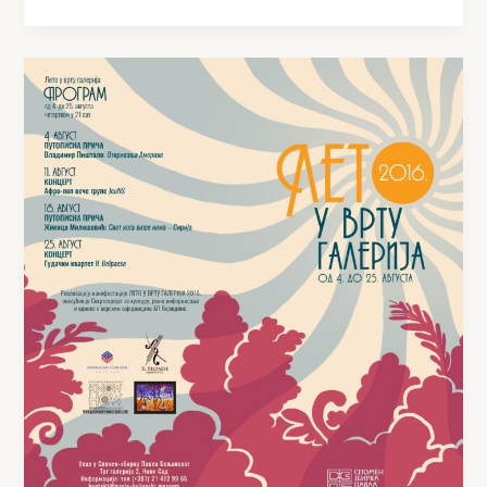
LETO
U
VRTU
GALERIJA
2016.