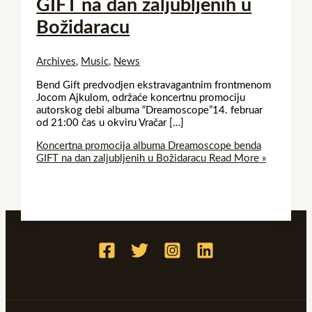
GIFT na dan zaljubljenih u
Božidaracu
Archives
,
Music
,
News
Bend Gift predvodjen ekstravagantnim frontmenom
Jocom Ajkulom, održaće koncertnu promociju
autorskog debi albuma “Dreamoscope”14. februar
od 21:00 čas u okviru Vračar […]
Koncertna promocija albuma Dreamoscope benda
GIFT na dan zaljubljenih u Božidaracu
Read More »