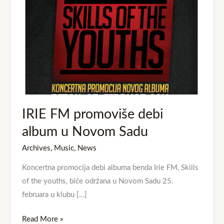
u
Novom
Sadu
IRIE FM promoviše debi
album u Novom Sadu
Archives
,
Music
,
News
Koncertna promocija debi albuma benda Irie FM, Skills
of the youths, biće održana u Novom Sadu 25.
februara u klubu […]
Read More »