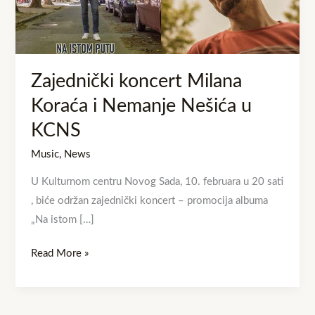
Nemanje
Nešića
u
KCNS
Zajednički koncert Milana
Koraća i Nemanje Nešića u
KCNS
Music
,
News
U Kulturnom centru Novog Sada, 10. februara u 20 sati
, biće održan zajednički koncert – promocija albuma
„Na istom […]
Read More »