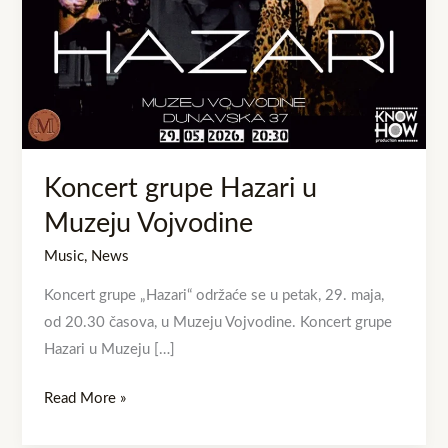
Vojvodine
Koncert grupe Hazari u
Muzeju Vojvodine
Music
,
News
Koncert grupe „Hazari“ održaće se u petak, 29. maja,
od 20.30 časova, u Muzeju Vojvodine. Koncert grupe
Hazari u Muzeju […]
Read More »