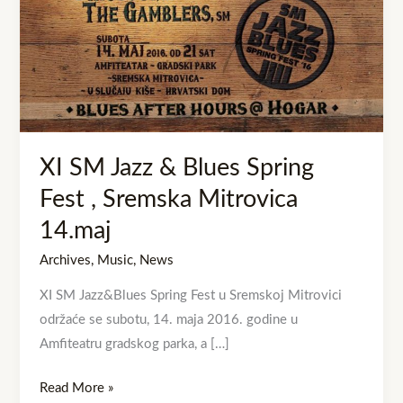
Spring
Fest
,
Sremska
Mitrovica
14.maj
XI SM Jazz & Blues Spring
Fest , Sremska Mitrovica
14.maj
Archives
,
Music
,
News
XI SM Jazz&Blues Spring Fest u Sremskoj Mitrovici
održaće se subotu, 14. maja 2016. godine u
Amfiteatru gradskog parka, a […]
Read More »