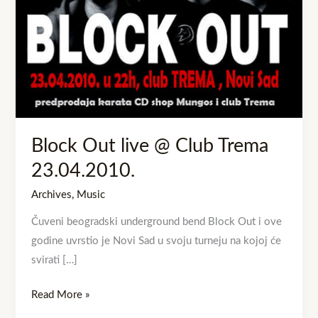
Trema
23.04.2010.
Block Out live @ Club Trema
23.04.2010.
Archives
,
Music
Čuveni beogradski underground bend Block Out i ove
godine uvrstio je Novi Sad u svoju turneju na kojoj će
svirati […]
Read More »