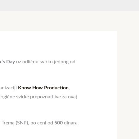
k’s Day
uz odličnu svirku jednog od
anizaciji
Know How Production
,
rgične svirke prepoznatljive za ovaj
u Trema (SNP), po ceni od
500
dinara.