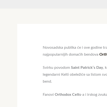
Novosadska publika će i ove godine tr
najpopularnijih domaćih bendova
Orth
Svirku povodom
Saint Patrick’s Day
, 
legendarni Kelti obeležiće sa listom sv
bend.
Fanovi
Orthodox Celts
-a i irskog zvu