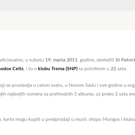
adicionalno, u subotu
19. marta 2011
. godine, obeležiti
St Patric
odox Celts
, i to u
klubu Trema (SNP)
sa početkom u
22
sata.
koji se proslavlja u celom svetu, u Novom Sadu i ove godine u org
ojih najboljih numera sa prethodnih 5 albuma, uz preko 2 sata ene
ka, karte mogu kupiti u predprodaji u music shopu Mungos i klub