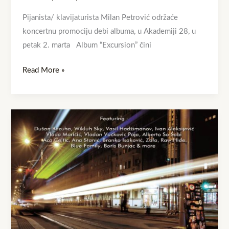
Pijanista/ klavijaturista Milan Petrović održaće
koncertnu promociju debi albuma, u Akademiji 28, u
petak 2. marta Album “Excursion” čini
Read More »
NOVI
SINGL
MILANA
PETROVIĆA
“AUTUMN
IN
LONDON”