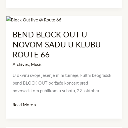
BEND
BLOCK
BEND BLOCK OUT U
OUT
U
NOVOM SADU U KLUBU
NOVOM
ROUTE 66
SADU
Archives
,
Music
U
KLUBU
U okviru svoje jesenje mini turneje, kultni beogradski
ROUTE
bend BLOCK OUT održaće koncert pred
66
novosadskom publikom u subotu, 22. oktobra
Read More »