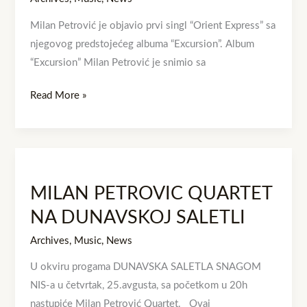
Milan Petrović je objavio prvi singl “Orient Express” sa
njegovog predstojećeg albuma “Excursion”. Album
“Excursion” Milan Petrović je snimio sa
Read More »
MILAN
PETROVIC
MILAN PETROVIC QUARTET
QUARTET
NA
NA DUNAVSKOJ SALETLI
DUNAVSKOJ
Archives
,
Music
,
News
SALETLI
U okviru progama DUNAVSKA SALETLA SNAGOM
NIS-a u četvrtak, 25.avgusta, sa početkom u 20h
nastupiće Milan Petrović Quartet. Ovaj