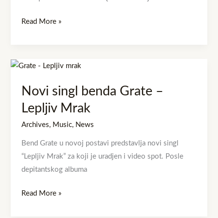
Read More »
Novi
singl
Novi singl benda Grate –
benda
Grate
Lepljiv Mrak
–
Archives
,
Music
,
News
Lepljiv
Bend Grate u novoj postavi predstavlja novi singl
Mrak
“Lepljiv Mrak” za koji je uradjen i video spot. Posle
depitantskog albuma
Read More »