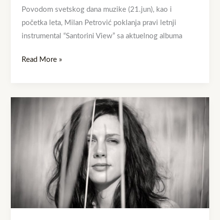
Povodom svetskog dana muzike (21.jun), kao i
početka leta, Milan Petrović poklanja pravi letnji
instrumental “Santorini View” sa aktuelnog albuma
Read More »
Novi
video
spot
benda
Šinobusi
–
Ravnodušna
pesma