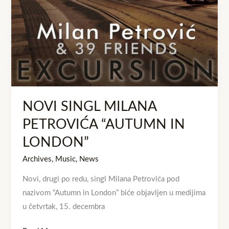
NOVI SINGL MILANA
PETROVIĆA “AUTUMN IN
LONDON”
Archives
,
Music
,
News
Novi, drugi po redu, singl Milana Petrovića pod
nazivom “Autumn in London” biće objavljen u medijima
u četvrtak, 15. decembra