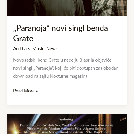
„Paranoja“ novi singl benda
Grate
Archives
,
Music
,
News
Novosadski bend Grate u nedelju 8.aprila objaviće
novi singl „Paranoja“, koji će biti dostupan zaslobodan
download na sajtu Nocturne magazina
Read More »
Milan
Petrović
predstavlja