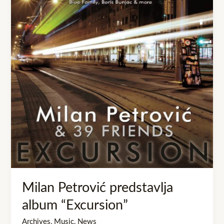
album
“Excursion”
Milan Petrović predstavlja
album “Excursion”
Archives
,
Music
,
News