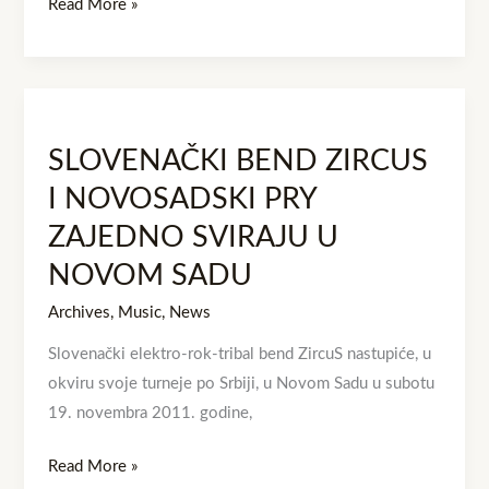
Read More »
SLOVENAČKI
BEND
SLOVENAČKI BEND ZIRCUS
ZIRCUS
I
I NOVOSADSKI PRY
NOVOSADSKI
ZAJEDNO SVIRAJU U
PRY
NOVOM SADU
ZAJEDNO
SVIRAJU
Archives
,
Music
,
News
U
Slovenački elektro-rok-tribal bend ZircuS nastupiće, u
NOVOM
okviru svoje turneje po Srbiji, u Novom Sadu u subotu
SADU
19. novembra 2011. godine,
Read More »