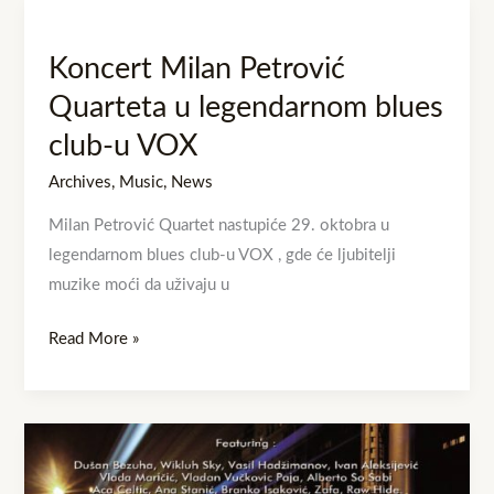
Koncert
Milan
Koncert Milan Petrović
Petrović
Quarteta
Quarteta u legendarnom blues
u
club-u VOX
legendarnom
Archives
,
Music
,
News
blues
club-
Milan Petrović Quartet nastupiće 29. oktobra u
u
legendarnom blues club-u VOX , gde će ljubitelji
VOX
muzike moći da uživaju u
Read More »
Prvi
singl: