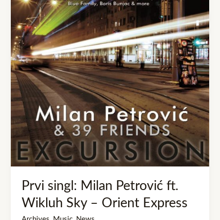
Milan
Petrović
ft.
Wikluh
Sky
–
Orient
Express
Prvi singl: Milan Petrović ft.
Wikluh Sky – Orient Express
Archives
,
Music
,
News