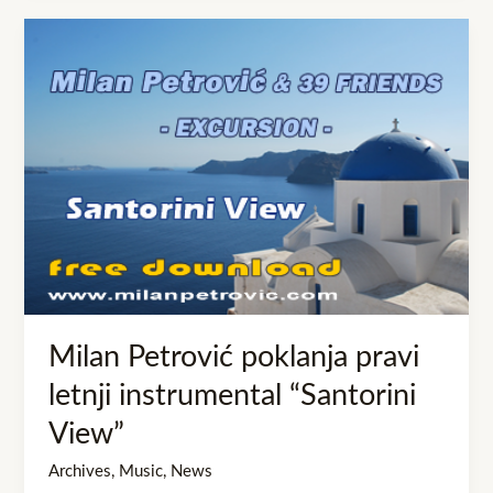
Milan
Petrović
poklanja
pravi
letnji
instrumental
“Santorini
View”
Milan Petrović poklanja pravi
letnji instrumental “Santorini
View”
Archives
,
Music
,
News