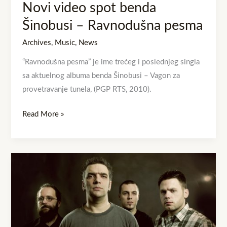
Novi video spot benda
Šinobusi – Ravnodušna pesma
Archives
,
Music
,
News
“Ravnodušna pesma” je ime trećeg i poslednjeg singla
sa aktuelnog albuma benda Šinobusi – Vagon za
provetravanje tunela, (PGP RTS, 2010).
Read More »
„Paranoja“
novi
singl
benda
Grate